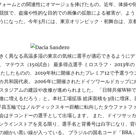
ニフォームとの関連性にオマージュを捧げたもの。近年、体操や
競技で、盗撮や性的な目的での画像の拡散による被害が、よう
うになった。今年3月には、東京オリンピック・初舞台は、京
きく異なる高温多湿の東京の気候に選手が適応できるようにデ
 マテウス（150試合） 最多得点選手 ミロスラフ・ 2013年の
果たしたものの、2019年秋に開催されたプレミア12で予選ラウ
カ共和国代表。 2006年に開催されたドイツワールドカップに
スタジアムの建設や改修が進められました。 「日韓共催W杯
激に増えるだろう」と。本社工場拡張 総床面積を3倍に増床。
.平昌五輪ではノルディックスキー距離に転向したタウファトフ
会はテコンドーの選手として出場します。 また、ドイツサッ
のオンラインストアを見る限り、選手名と背番号は白字になり、背
の細かい黒い線が入っている。 ブラジルの国名コード「BRA