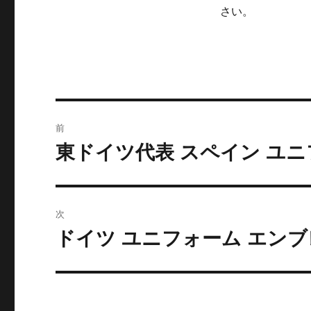
さい。
投
前
稿
東ドイツ代表 スペイン ユニ
前
の
ナ
投
ビ
稿:
次
ゲ
ドイツ ユニフォーム エン
次
の
ー
投
シ
稿: