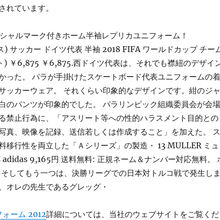
されています。
フィシャルマーク付きホーム半袖レプリカユニフォーム！
ダス) サッカー ドイツ代表 半袖 2018 FIFA ワールドカップ チー
) ￥6,875 ￥6,875.西ドイツ代表は、それでも襟紐のデザイ
かった。 パラが手掛けたスケートボード代表ユニフォームの
サッカーウェア。 それくらい印象的なデザインです。紺のジ
白のパンツが印象的でした。 パラリンピック組織委員会が会
る禁止行為に、「アスリート等への性的ハラスメント目的との
写真、映像を記録、送信若しくは作成すること」を加えた。 
移行性を両立した「Ａシリーズ」の製造・ 13 MULLER ミュ
adidas 9,165円 送料無料: 正規ネーム＆ナンバー対応無料。 
金. そしてもう一つは、決勝リーグでの日本対トルコ戦で発生し
、オレの先生であるグレッグ・
ォーム 2012
詳細については、当社のウェブサイトをご覧くだ