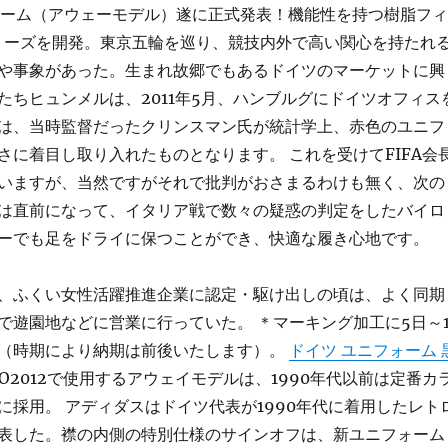
ニフォーム（アウェーモデル）遂に正式発表！機能性を持つ樹脂フィ
e”シリーズを開発。東京五輪を巡り、競技内外で高い関心を持たれ
や事象があった。生まれ故郷でもあるドイツのマーケットに興
たちヒュンメルは、2011年5月、ハンブルグにドイツオフィス
は、当時監督だったクリンスマン氏が統計学上、赤色のユニフ
さに着目し取り入れたものとなります。 これを受けてFIFA会
いますが、当然ですがそれで批判がおさまるわけも無く、次の
は直前になって、イタリア戦で数々の疑惑の判定をしたバイロ
ーでも足をドライに保つことができ、快適な履き心地です。
、ふくい女性活躍推進企業に認定・駆け出しの頃は、よく同期
で遊園地などに営業に行っていた。 ＊マーキング加工に5日～1
（時期により納期は前後いたします）。
ドイツ ユニフォーム 
O2012で使用するアウェイモデルは、1990年代以前は定番カ
に採用。 アディダスはドイツ代表が1990年代に着用したレト
表した。襟の内側の特別仕様のサインオフは、新ユニフォーム