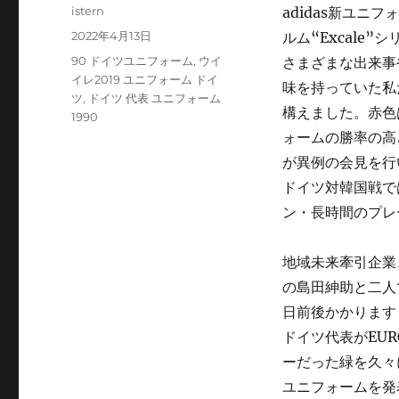
投
istern
adidas新ユ
稿
投
2022年4月13日
ルム“Excal
者
稿
タ
90 ドイツユニフォーム
,
ウイ
さまざまな出来事
日:
グ
イレ2019 ユニフォーム ドイ
味を持っていた私
ツ
,
ドイツ 代表 ユニフォーム
構えました。赤色
1990
ォームの勝率の高
が異例の会見を行
ドイツ対韓国戦で
ン・長時間のプレ
地域未来牽引企業
の島田紳助と二人
日前後かかります
ドイツ代表がEUR
ーだった緑を久々
ユニフォームを発