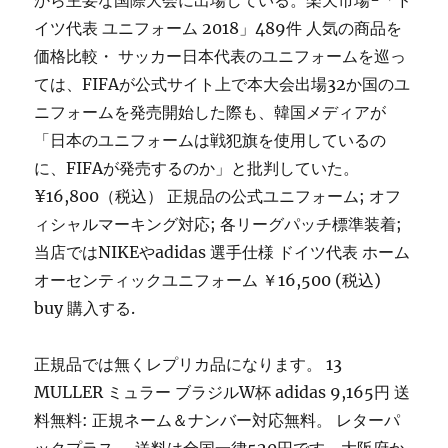
から主要な国際大会に出場している。楽天市場-「ド
イツ代表 ユニフォーム 2018」489件 人気の商品を
価格比較・ サッカー日本代表のユニフォームを巡っ
ては、FIFAが公式サイト上で本大会出場32か国のユ
ニフォームを発売開始した際も、韓国メディアが
「日本のユニフォームは戦犯旗を使用しているの
に、FIFAが発売するのか」と批判していた。
¥16,800（税込） 正規品の公式ユニフォーム; オフ
ィシャルマーキング対応; 各リーグパッチ標準装着;
当店ではNIKEやadidas 選手仕様 ドイツ代表 ホーム
オーセンティックユニフォーム ￥16,500 (税込)
buy 購入する.
正規品では無くレプリカ品になります。 13
MULLER ミュラー ブラジルW杯 adidas 9,165円 送
料無料: 正規ネーム＆ナンバー対応無料。 レターパ