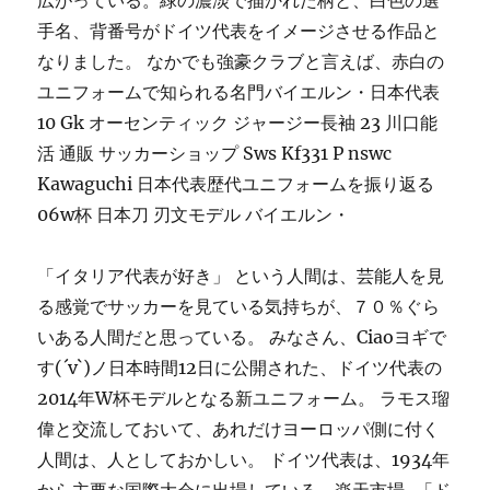
広がっている。緑の濃淡で描かれた柄と、白色の選
手名、背番号がドイツ代表をイメージさせる作品と
なりました。 なかでも強豪クラブと言えば、赤白の
ユニフォームで知られる名門バイエルン・日本代表
10 Gk オーセンティック ジャージー長袖 23 川口能
活 通販 サッカーショップ Sws Kf331 P nswc
Kawaguchi 日本代表歴代ユニフォームを振り返る
06w杯 日本刀 刃文モデル バイエルン・
「イタリア代表が好き」 という人間は、芸能人を見
る感覚でサッカーを見ている気持ちが、７０％ぐら
いある人間だと思っている。 みなさん、Ciaoヨギで
す(´v`)ノ日本時間12日に公開された、ドイツ代表の
2014年W杯モデルとなる新ユニフォーム。 ラモス瑠
偉と交流しておいて、あれだけヨーロッパ側に付く
人間は、人としておかしい。 ドイツ代表は、1934年