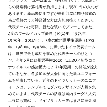
ックプラス – 送料は全国一律520円です。大阪府か
らの発送料は落札者が負担します。現在-件の入札が
あります。新品未使用ですが長期部屋に飾り保管の
為ご理解のうえ神経質な方は入札お控えください。
代表チームは毎回、新たな装いでプレーしてきた。
4度のワールドカップ優勝（1954年、1974年、
1990年、2014年）、3度の欧州選手権優勝（1972
年、1980年、1996年）に輝いたドイツ代表チーム
は、世界で最も成功を収めた代表チームのひとつ
だ。今年6月に欧州選手権2020（EURO／新型コロ
ナウイルスの感染拡大により1年延期）の開催が控え
ているなか、各参加国が大会に向けた新ユニフォー
ムを発表している。近年のドイツサッカーのユニフ
ォームは、シンプルでモダンなデザインが人気を集
めています。代表チームの活躍は国内リーグの人気
上昇にも貢献し、ドイツサッカー界はまさに黄金期