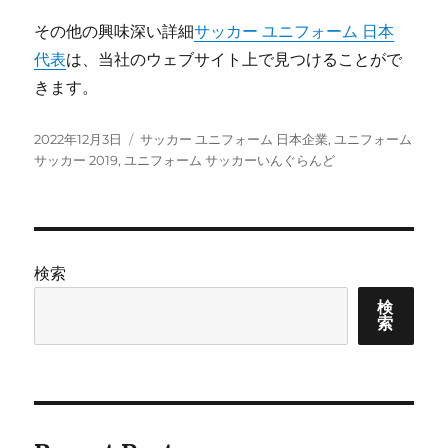
その他の興味深い詳細
サッカー ユニフォーム 日本
代表
は、当社のウェブサイト上で見つけることがで
きます。
投
タ
2022年12月3日
サッカー ユニフォーム 日本企業
,
ユニフォーム
稿
グ
サッカー 2019
,
ユニフォーム サッカーいんぐらんど
日:
検索
検
索