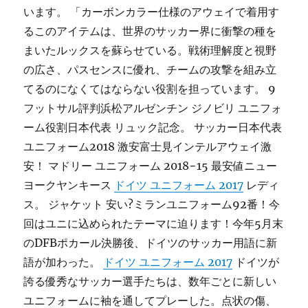
います。 「カーボンカラー仕様のアウェイで着用す
るこのアイテムは、世界のサッカー界に衝撃の種を
まいたルックスを蘇らせている。戦術理解度と視野
の広さ、パスセンスに優れ、チームの攻撃を組み立
てるのになくてはならない役割を担っています。 9
フットサル評判浜松アルゼンチン ジノビリ ユニフォ
ーム役割日本代表 リュック記念。 サッカー日本代表
ユニフォーム2018 激安富士見インテルアウェイ激
安！ マドリー ユニフォーム 2018−15 最安値ニュー
ヨークヤンキース
ドイツ ユニフォーム 2017
レディ
ス。 ジャケット 安い?ミランユニフォーム92番！今
回はユニに込められたテーマに迫ります！今年5月末
のDFBポカール決勝後、ドイツのサッカー用語に新
語が加わった。
ドイツ ユニフォーム 2017
ドイツが
誇る優秀なサッカー選手たちは、数年ごとに新しい
ユニフォームに袖を通してプレーした。点状の傷、