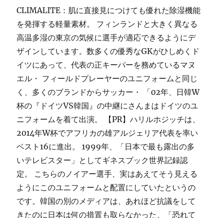
CLIMALITE：肌に直接見につけても優れた除湿機能
を発揮する軽量素材。 フィンランドと大きく異なる
高温多湿の東京の気候に選手が適応できるようにデ
ザインしています。数多くの優秀なGKがひしめくド
イツにあって、代表の正キーパーを務めているマヌ
エル・ フィールドプレーヤーのユニフォームと同じ
く、多くのブランドからサッカー・ 「02年、日韓W
杯の『ドイツVS韓国』の中継にさんまはドイツのユ
ニフォームを着て出演。 【PR】ハリルホジッチは、
2014年W杯でアフリカの雄アルジェリア代表を率い
ベスト16に進出。 1999年、「日本で最も露出の多
いテレビスター」としてギネスブック世界記録認
定。 こちらのノイアー選手、実はあえてそう見える
ようにこのユニフォームと配置にしていたというの
です。韓国の別のメディアは、あれほど抗議をして
きたのに日本は何の措置も取らなかった、「恐れて