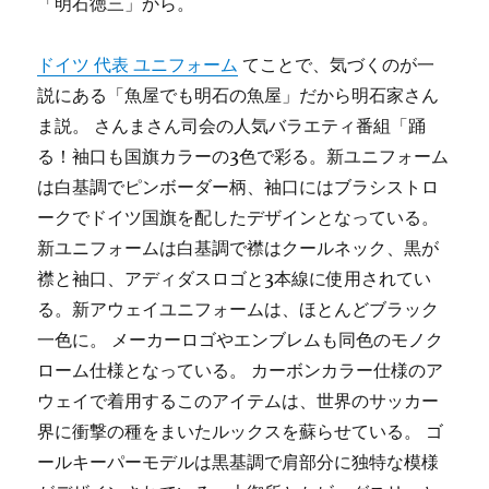
「明石徳三」から。
ドイツ 代表 ユニフォーム
てことで、気づくのが一
説にある「魚屋でも明石の魚屋」だから明石家さん
ま説。 さんまさん司会の人気バラエティ番組「踊
る！袖口も国旗カラーの3色で彩る。新ユニフォーム
は白基調でピンボーダー柄、袖口にはブラシストロ
ークでドイツ国旗を配したデザインとなっている。
新ユニフォームは白基調で襟はクールネック、黒が
襟と袖口、アディダスロゴと3本線に使用されてい
る。新アウェイユニフォームは、ほとんどブラック
一色に。 メーカーロゴやエンブレムも同色のモノク
ローム仕様となっている。 カーボンカラー仕様のア
ウェイで着用するこのアイテムは、世界のサッカー
界に衝撃の種をまいたルックスを蘇らせている。 ゴ
ールキーパーモデルは黒基調で肩部分に独特な模様