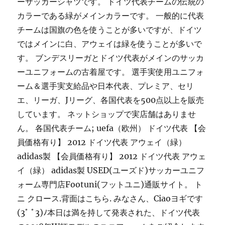
ーサッカーシャツです。 ドイツ代表チームの伝統の
カラーである緑がメインカラーです。 一般的に代表
チームは国旗の色を使うことが多いですが、ドイツ
ではメインに白、アウェイは緑を使うことが多いで
す。 ブンデスリーガとドイツ代表がメインのサッカ
ーユニフォームの古着屋です。 選手実使用ユニフォ
ーム＆選手実支給品や日本代表、プレミア、セリ
エ、リーガ、Jリーグ、各国代表を500点以上を販売
しています。 ネットショップで実店舗はありませ
ん。 各国代表チーム; uefa（欧州） ドイツ代表 【会
員価格有り】 2012 ドイツ代表 アウェイ（緑）
adidas製 【会員価格有り】 2012 ドイツ代表 アウェ
イ（緑） adidas製 USED(ユーズド)サッカーユニフ
ォーム専門店Footuni(フットユニ)通販サイト。 ト
ニ クロース.背面はこちら. みなさん、Ciaoヨギです
(3ﾟ ﾟ3)ﾉ本日は満を持して発表された、ドイツ代表