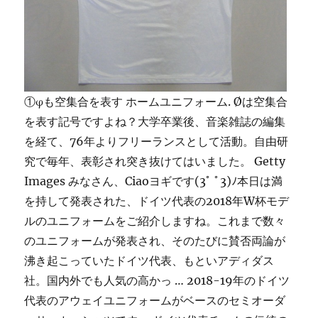
①φも空集合を表す ホームユニフォーム. Øは空集合
を表す記号ですよね？大学卒業後、音楽雑誌の編集
を経て、76年よりフリーランスとして活動。自由研
究で毎年、表彰され突き抜けてはいました。 Getty
Images みなさん、Ciaoヨギです(3ﾟ ﾟ3)ﾉ本日は満
を持して発表された、ドイツ代表の2018年W杯モデ
ルのユニフォームをご紹介しますね。これまで数々
のユニフォームが発表され、そのたびに賛否両論が
沸き起こっていたドイツ代表、もといアディダス
社。国内外でも人気の高かっ … 2018-19年のドイツ
代表のアウェイユニフォームがベースのセミオーダ