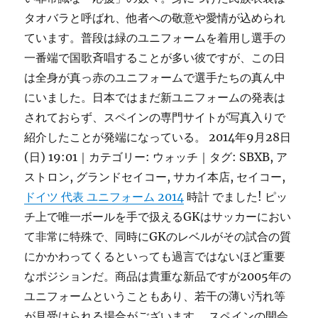
タオバラと呼ばれ、他者への敬意や愛情が込められ
ています。普段は緑のユニフォームを着用し選手の
一番端で国歌斉唱することが多い彼ですが、この日
は全身が真っ赤のユニフォームで選手たちの真ん中
にいました。日本ではまだ新ユニフォームの発表は
されておらず、スペインの専門サイトが写真入りで
紹介したことが発端になっている。 2014年9月28日
(日) 19:01｜カテゴリー: ウォッチ｜タグ: SBXB, ア
ストロン, グランドセイコー, サカイ本店, セイコー,
ドイツ 代表 ユニフォーム 2014
時計 でました! ピッ
チ上で唯一ボールを手で扱えるGKはサッカーにおい
て非常に特殊で、同時にGKのレベルがその試合の質
にかかわってくるといっても過言ではないほど重要
なポジションだ。商品は貴重な新品ですが2005年の
ユニフォームということもあり、若干の薄い汚れ等
が見受けられる場合がございます。 スペインの開会