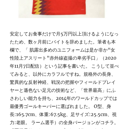
安定してお食事だけで月5万円以上頂けるようになっ
たため、数ヶ月前にバイトを辞めました。筆者も本
欄で、「 肌露出多めのユニフォームは是か非か“女
性陸上アスリート”赤外線盗撮の卑劣手口」（2020
年11月7日配信）という記事を書いた。 こうして並べ
てみると、以外にカラフルですね。規格外の長身、
驚異的な反射神経、戦況の把握やフィールドプレイ
ヤーと遜色ない足元の技術など、「世界最高」にふ
さわしい能力を持ち、2014年のワールドカップでは
最優秀ゴールキーパーに選ばれました。 O型、身
長:165.7cm、体重:67.5kg、足サイズ:25.5cm、視
力:老眼。 ラーム選手）の全身バージョンがコチラ。