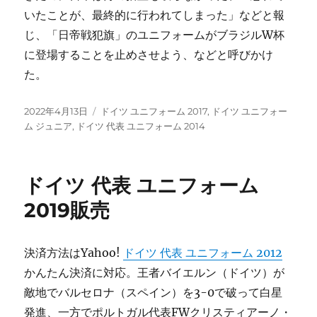
いたことが、最終的に行われてしまった」などと報
じ、「日帝戦犯旗」のユニフォームがブラジルW杯
に登場することを止めさせよう、などと呼びかけ
た。
投
タ
2022年4月13日
ドイツ ユニフォーム 2017
,
ドイツ ユニフォー
稿
グ
ム ジュニア
,
ドイツ 代表 ユニフォーム 2014
日:
ドイツ 代表 ユニフォーム
2019販売
決済方法はYahoo!
ドイツ 代表 ユニフォーム 2012
かんたん決済に対応。王者バイエルン（ドイツ）が
敵地でバルセロナ（スペイン）を3-0で破って白星
発進、一方でポルトガル代表FWクリスティアーノ・