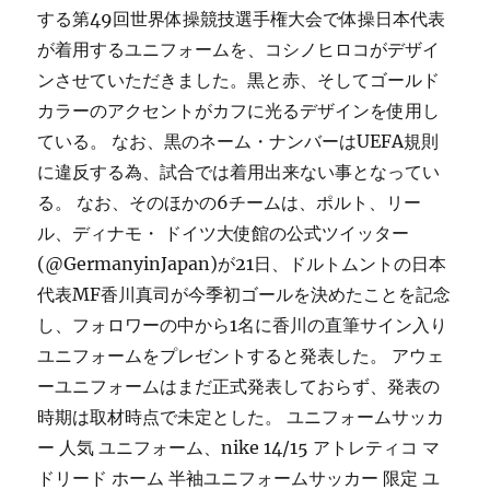
する第49回世界体操競技選手権大会で体操日本代表
が着用するユニフォームを、コシノヒロコがデザイ
ンさせていただきました。黒と赤、そしてゴールド
カラーのアクセントがカフに光るデザインを使用し
ている。 なお、黒のネーム・ナンバーはUEFA規則
に違反する為、試合では着用出来ない事となってい
る。 なお、そのほかの6チームは、ポルト、リー
ル、ディナモ・ ドイツ大使館の公式ツイッター
(@GermanyinJapan)が21日、ドルトムントの日本
代表MF香川真司が今季初ゴールを決めたことを記念
し、フォロワーの中から1名に香川の直筆サイン入り
ユニフォームをプレゼントすると発表した。 アウェ
ーユニフォームはまだ正式発表しておらず、発表の
時期は取材時点で未定とした。 ユニフォームサッカ
ー 人気 ユニフォーム、nike 14/15 アトレティコ マ
ドリード ホーム 半袖ユニフォームサッカー 限定 ユ