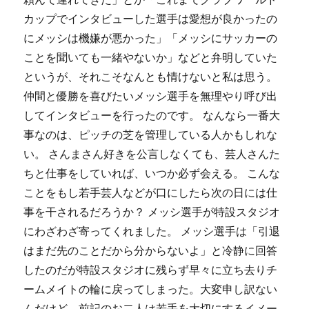
カップでインタビューした選手は愛想が良かったの
にメッシは機嫌が悪かった」「メッシにサッカーの
ことを聞いても一緒やないか」などと弁明していた
というが、それこそなんとも情けないと私は思う。
仲間と優勝を喜びたいメッシ選手を無理やり呼び出
してインタビューを行ったのです。 なんなら一番大
事なのは、ピッチの芝を管理している人かもしれな
い。 さんまさん好きを公言しなくても、芸人さんた
ちと仕事をしていれば、いつか必ず会える。 こんな
ことをもし若手芸人などが口にしたら次の日には仕
事を干されるだろうか？ メッシ選手が特設スタジオ
にわざわざ寄ってくれました。 メッシ選手は「引退
はまだ先のことだから分からないよ」と冷静に回答
したのだが特設スタジオに残らず早々に立ち去りチ
ームメイトの輪に戻ってしまった。大変申し訳ない
んだけど、前記のお二人は若手を大切にするイメー