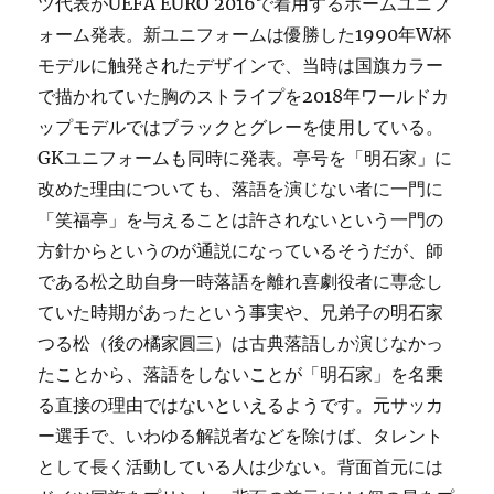
ツ代表がUEFA EURO 2016で着用するホームユニフ
ォーム発表。新ユニフォームは優勝した1990年W杯
モデルに触発されたデザインで、当時は国旗カラー
で描かれていた胸のストライプを2018年ワールドカ
ップモデルではブラックとグレーを使用している。
GKユニフォームも同時に発表。亭号を「明石家」に
改めた理由についても、落語を演じない者に一門に
「笑福亭」を与えることは許されないという一門の
方針からというのが通説になっているそうだが、師
である松之助自身一時落語を離れ喜劇役者に専念し
ていた時期があったという事実や、兄弟子の明石家
つる松（後の橘家圓三）は古典落語しか演じなかっ
たことから、落語をしないことが「明石家」を名乗
る直接の理由ではないといえるようです。元サッカ
ー選手で、いわゆる解説者などを除けば、タレント
として長く活動している人は少ない。背面首元には