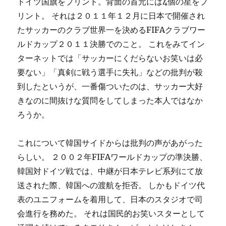
ドイツ国旗をプリント。背面の首元には4個の星をプ
リント。 それは２０１１年１２月に日本で開催され
たサッカーのクラブ世界一を決めるFIFAクラブワー
ルドカップ２０１１決勝でのこと。 これをみてイン
ターネットでは「サッカーにくだらないお笑いは必
要ない」「真剣に戦う選手に失礼」などの批判が殺
到したというが、一番傷ついたのは、サッカー大好
きなのに間抜けな質問をしてしまった本人ではなか
ろうか。
これについて韓国サイドからは批判の声があがった
らしい。 ２００２年FIFAワールドカップの準決勝、
韓国対ドイツ戦では、中継が日本テレビ系列にて放
送された際、韓国への渡航を拒否。 しかもドイツ代
表のユニフォームを着用して、日本のスタジオで司
会進行を務めた。 それは国民的お笑いスターとして