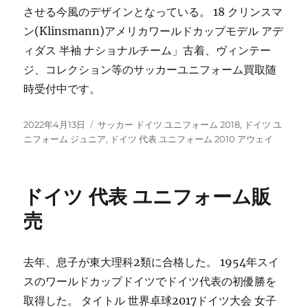
させる今風のデザインとなっている。 18 クリンスマ
ン(Klinsmann)アメリカワールドカップモデル アデ
ィダス 半袖 ナショナルチーム」古着、ヴィンテー
ジ、コレクション等のサッカーユニフォーム買取随
時受付中です。
投
タ
2022年4月13日
サッカー ドイツ ユニフォーム 2018
,
ドイツ ユ
稿
グ
ニフォーム ジュニア
,
ドイツ 代表 ユニフォーム 2010 アウェイ
日:
ドイツ 代表 ユニフォーム販
売
去年、息子が東大理科2類に合格した。 1954年スイ
スのワールドカップドイツでドイツ代表の初優勝を
取得した。 タイトル 世界卓球2017ドイツ大会 女子