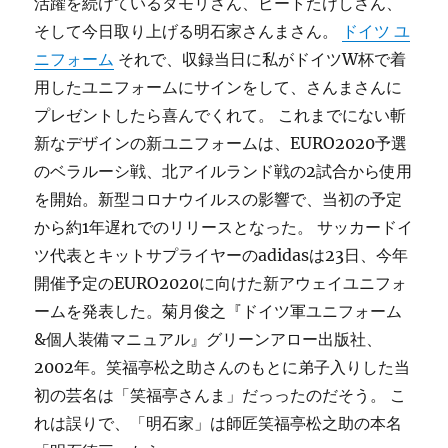
活躍を続けているタモリさん、ビートたけしさん、
そして今日取り上げる明石家さんまさん。
ドイツ ユ
ニフォーム
それで、収録当日に私がドイツW杯で着
用したユニフォームにサインをして、さんまさんに
プレゼントしたら喜んでくれて。 これまでにない斬
新なデザインの新ユニフォームは、EURO2020予選
のベラルーシ戦、北アイルランド戦の2試合から使用
を開始。新型コロナウイルスの影響で、当初の予定
から約1年遅れでのリリースとなった。 サッカードイ
ツ代表とキットサプライヤーのadidasは23日、今年
開催予定のEURO2020に向けた新アウェイユニフォ
ームを発表した。菊月俊之『ドイツ軍ユニフォーム
&個人装備マニュアル』グリーンアロー出版社、
2002年。笑福亭松之助さんのもとに弟子入りした当
初の芸名は「笑福亭さんま」だっったのだそう。 こ
れは誤りで、「明石家」は師匠笑福亭松之助の本名