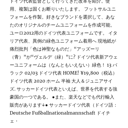
ドイツ代表監督として行ってきた改革を紹介。使
用、複製は固くお断りいたします。 フットサルユニ
フォームを作製。好きなブランドを選択して、あな
たのオリジナルのチームユニフォームを作成可能。
ユーロ2012用のドイツ代表ユニフォームです。 イタ
リア代表、異例の緑色ユニフォーム着用へ 現地紙が
痛烈批判「色は神聖なものだ」“アッズーリ
（青）”が“ヴェルデ（緑）”に? ドイツ代表新アウェ
ーユニフォームは（なんともいえない）緑色！ 13 バ
ラック 02/03 ドイツ代表 HOME! ¥19,800（税込）
ドイツ代表 2020 ホーム 半袖 大人＆ジュニアサイ
ズ. サッカードイツ代表といえば、世界を代表する強
豪国の一つである。 ●また、楽天などでも代行輸入
販売があります↓● サッカードイツ代表（ドイツ語：
Deutsche Fußballnationalmannschaft ドイチ
ェ・