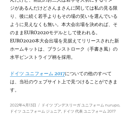
ジがあるんだけどさんまさんに関しては私の見る限
り、後に続く若手よりもその場の笑いを選んでいる
ように見えなくも無い。本大会出場を決めれば、そ
のままEURO2020モデルとして使われる。
EURO2020本大会出場を見据えてリリースされた新
ホームキットは、ブラシストローク（手書き風）の
水平ピンストライプ柄を採用。
ドイツ ユニフォーム 2017
についての他のすべて
は、当社のウェブサイト上で見つけることができま
す。
投
タ
2022年4月13日
ドイツ ブンデスリーガ ユニフォーム nurupo
,
稿
グ
ドイツ ユニフォーム ジュニア
,
ドイツ 代表 ユニフォーム 2017
日: