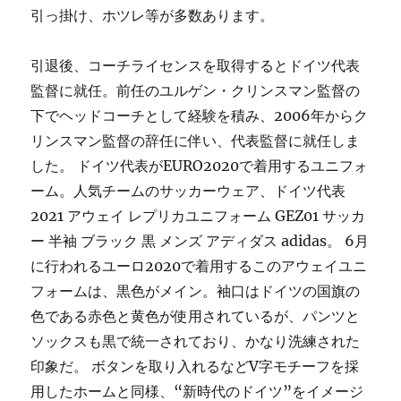
引っ掛け、ホツレ等が多数あります。
引退後、コーチライセンスを取得するとドイツ代表
監督に就任。前任のユルゲン・クリンスマン監督の
下でヘッドコーチとして経験を積み、2006年からク
リンスマン監督の辞任に伴い、代表監督に就任しま
した。 ドイツ代表がEURO2020で着用するユニフォ
ーム。人気チームのサッカーウェア、ドイツ代表
2021 アウェイ レプリカユニフォーム GEZ01 サッカ
ー 半袖 ブラック 黒 メンズ アディダス adidas。 6月
に行われるユーロ2020で着用するこのアウェイユニ
フォームは、黒色がメイン。袖口はドイツの国旗の
色である赤色と黄色が使用されているが、パンツと
ソックスも黒で統一されており、かなり洗練された
印象だ。 ボタンを取り入れるなどV字モチーフを採
用したホームと同様、“新時代のドイツ”をイメージ