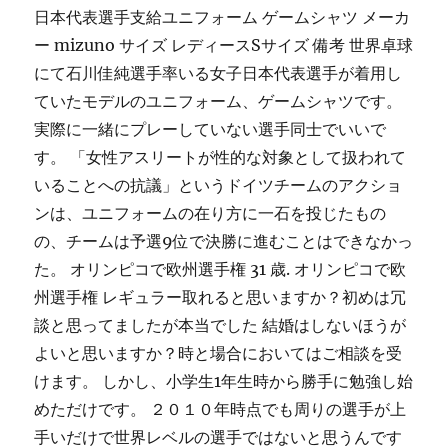
日本代表選手支給ユニフォーム ゲームシャツ メーカ
ー mizuno サイズ レディースSサイズ 備考 世界卓球
にて石川佳純選手率いる女子日本代表選手が着用し
ていたモデルのユニフォーム、ゲームシャツです。
実際に一緒にプレーしていない選手同士でいいで
す。 「女性アスリートが性的な対象として扱われて
いることへの抗議」というドイツチームのアクショ
ンは、ユニフォームの在り方に一石を投じたもの
の、チームは予選9位で決勝に進むことはできなかっ
た。 オリンピコで欧州選手権 31 歳. オリンピコで欧
州選手権 レギュラー取れると思いますか？初めは冗
談と思ってましたが本当でした 結婚はしないほうが
よいと思いますか？時と場合においてはご相談を受
けます。 しかし、小学生1年生時から勝手に勉強し始
めただけです。 ２０１０年時点でも周りの選手が上
手いだけで世界レベルの選手ではないと思うんです