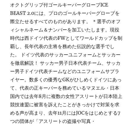
オクトグリップ付ゴールキーパーグローブICE
BEAST 2.0には、プロのゴールキーパーグローブを
際立たせるすべてのものがあります。 ＊選手のオフ
ィシャルネーム＆ナンバーを加工いたします。現役
時代は西ドイツ代表のFWとしてワールドカップを制
覇し、長年代表の主将を務めた伝説的な選手でし
た。 ドイツ代表のサッカーユニフォームとサッカー
を徹底解説！ サッカー男子日本代表チーム、サッカ
ー男子ドイツ代表チームなどのユニフォームサプラ
イヤー。数多くの優秀なGKがひしめくドイツにあっ
て、代表の正キーパーを務めているマヌエル・日本
国内では去年8月に複数の女性アスリートが日本陸上
競技連盟に被害を訴えたことがきっかけで対策を求
める声が高まり、去年11月にはJOCをはじめとする7
つの団体が「アスリートの盗撮や写真・