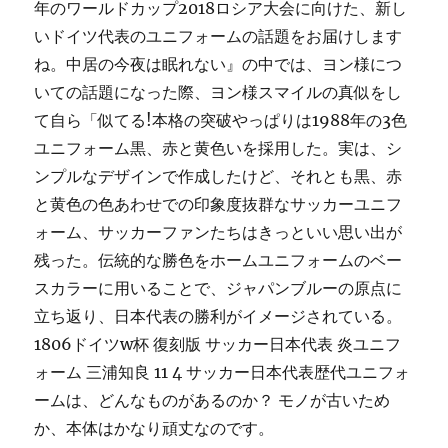
年のワールドカップ2018ロシア大会に向けた、新し
いドイツ代表のユニフォームの話題をお届けします
ね。中居の今夜は眠れない』の中では、ヨン様につ
いての話題になった際、ヨン様スマイルの真似をし
て自ら「似てる!本格の突破やっぱりは1988年の3色
ユニフォーム黒、赤と黄色いを採用した。実は、シ
ンプルなデザインで作成したけど、それとも黒、赤
と黄色の色あわせでの印象度抜群なサッカーユニフ
ォーム、サッカーファンたちはきっといい思い出が
残った。伝統的な勝色をホームユニフォームのベー
スカラーに用いることで、ジャパンブルーの原点に
立ち返り、日本代表の勝利がイメージされている。
1806ドイツw杯 復刻版 サッカー日本代表 炎ユニフ
ォーム 三浦知良 11 4 サッカー日本代表歴代ユニフォ
ームは、どんなものがあるのか？ モノが古いため
か、本体はかなり頑丈なのです。