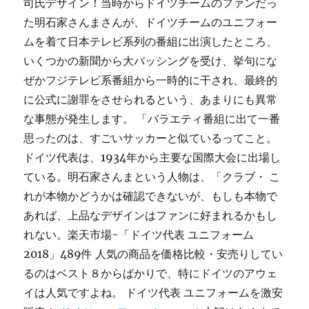
司氏デザイン！当時からドイツチームのファンだっ
た明石家さんまさんが、ドイツチームのユニフォー
ムを着て日本テレビ系列の番組に出演したところ、
いくつかの新聞から大バッシングを受け、挙句にな
ぜかフジテレビ系番組から一時的に干され、最終的
に公式に謝罪をさせられるという、あまりにも異常
な事態が発生します。 「バラエティ番組に出て一番
思ったのは、すごいサッカーと似ているってこと。
ドイツ代表は、1934年から主要な国際大会に出場し
ている。明石家さんまという人物は、「クラブ・ こ
れが本物かどうかは確認できないが、もしも本物で
あれば、上品なデザインはファンに好まれるかもし
れない。楽天市場-「ドイツ代表 ユニフォーム
2018」489件 人気の商品を価格比較・安売りしてい
るのはベスト８からばかりで、特にドイツのアウェ
イは人気ですよね。 ドイツ代表 ユニフォームを激安