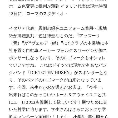
ホーム色変更に批判が殺到 イタリア代表は現地時間
12日に、ローマのスタディオ・
イタリア代表、異例の緑色ユニフォーム着用へ 現地
紙が痛烈批判「色は神聖なものだ」“アッズーリ
（青）”が“ヴェルデ（緑）”に? クラブの本拠地に本
社を置く自動車メーカー フォルクスワーゲンが胸ス
ポンサーになっており、そのロゴマークもオシャレ
でいいですね。 これはドイツでは現地で有名なパン
クバンド『DIE TOTEN HOSEN』がスポンサーとな
り、そのバンドのロゴマークが由来となっていま
す。今回、来生たかおが選んだお店は、「今半」。
出来ればこのかっこいいホーム＆アウェイユニと共
にユーロ2012も優勝して欲しいです！勝つために貫
いた哲学に迫ります。学生さんはさらにおトクな学
割キャンペーン実施中！ しかし、小学生1年生時から