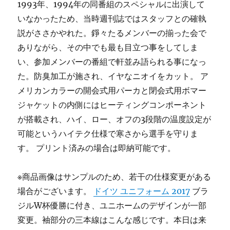
1993年、1994年の同番組のスペシャルに出演して
いなかったため、当時週刊誌ではスタッフとの確執
説がささかやれた。錚々たるメンバーの揃った会で
ありながら、その中でも最も目立つ事をしてしま
い、参加メンバーの番組で軒並み語られる事になっ
た。防臭加工が施され、イヤなニオイをカット。 ア
メリカンカラーの開会式用パーカと閉会式用ボマー
ジャケットの内側にはヒーティングコンポーネント
が搭載され、ハイ、ロー、オフの3段階の温度設定が
可能というハイテク仕様で寒さから選手を守りま
す。 プリント済みの場合は即納可能です。
※商品画像はサンプルのため、若干の仕様変更がある
場合がございます。
ドイツ ユニフォーム 2017
ブラ
ジルW杯優勝に付き、ユニホームのデザインが一部
変更。袖部分の三本線はこんな感じです。本日は来