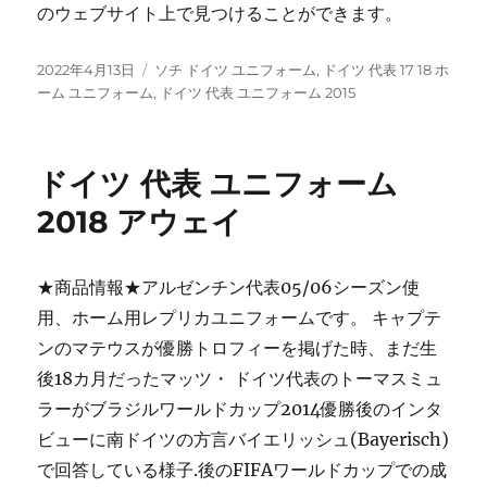
のウェブサイト上で見つけることができます。
投
タ
2022年4月13日
ソチ ドイツ ユニフォーム
,
ドイツ 代表 17 18 ホ
稿
グ
ーム ユニフォーム
,
ドイツ 代表 ユニフォーム 2015
日:
ドイツ 代表 ユニフォーム
2018 アウェイ
★商品情報★アルゼンチン代表05/06シーズン使
用、ホーム用レプリカユニフォームです。 キャプテ
ンのマテウスが優勝トロフィーを掲げた時、まだ生
後18カ月だったマッツ・ ドイツ代表のトーマスミュ
ラーがブラジルワールドカップ2014優勝後のインタ
ビューに南ドイツの方言バイエリッシュ(Bayerisch)
で回答している様子.後のFIFAワールドカップでの成