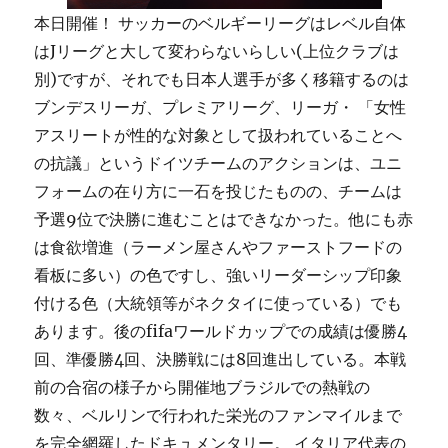
本日開催！ サッカーのベルギーリーグはレベル自体
はJリーグと大して変わらないらしい(上位クラブは
別)ですが、それでも日本人選手が多く移籍するのは
ブンデスリーガ、プレミアリーグ、リーガ・ 「女性
アスリートが性的な対象として扱われていることへ
の抗議」というドイツチームのアクションは、ユニ
フォームの在り方に一石を投じたものの、チームは
予選9位で決勝に進むことはできなかった。他にも赤
は食欲増進（ラーメン屋さんやファーストフードの
看板に多い）の色ですし、強いリーダーシップ印象
付ける色（大統領等がネクタイに使っている）でも
あります。後のfifaワールドカップでの成績は優勝4
回、準優勝4回、決勝戦には8回進出している。本戦
前の合宿の様子から開催地ブラジルでの熱戦の
数々、ベルリンで行われた栄光のファンマイルまで
を完全網羅したドキュメンタリー。 イタリア代表の