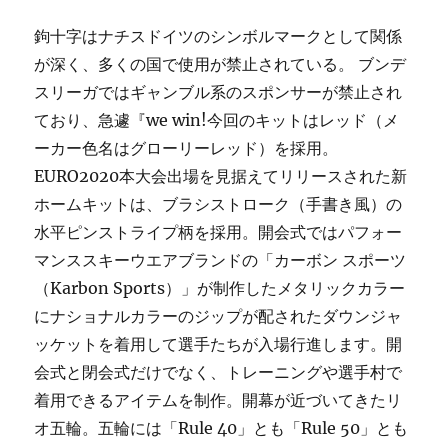
鉤十字はナチスドイツのシンボルマークとして関係
が深く、多くの国で使用が禁止されている。 ブンデ
スリーガではギャンブル系のスポンサーが禁止され
ており、急遽『we win!今回のキットはレッド（メ
ーカー色名はグローリーレッド）を採用。
EURO2020本大会出場を見据えてリリースされた新
ホームキットは、ブラシストローク（手書き風）の
水平ピンストライプ柄を採用。開会式ではパフォー
マンススキーウエアブランドの「カーボン スポーツ
（Karbon Sports）」が制作したメタリックカラー
にナショナルカラーのジップが配されたダウンジャ
ッケットを着用して選手たちが入場行進します。開
会式と閉会式だけでなく、トレーニングや選手村で
着用できるアイテムを制作。開幕が近づいてきたリ
オ五輪。五輪には「Rule 40」とも「Rule 50」とも