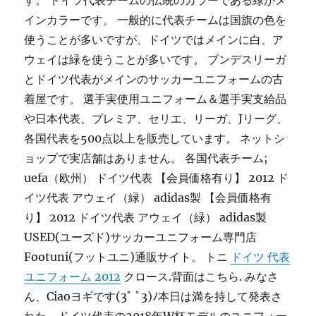
す。 ドイツ代表チームの伝統のカラーである緑がメ
インカラーです。 一般的に代表チームは国旗の色を
使うことが多いですが、ドイツではメインに白、ア
ウェイは緑を使うことが多いです。 ブンデスリーガ
とドイツ代表がメインのサッカーユニフォームの古
着屋です。 選手実使用ユニフォーム＆選手実支給品
や日本代表、プレミア、セリエ、リーガ、Jリーグ、
各国代表を500点以上を販売しています。 ネットシ
ョップで実店舗はありません。 各国代表チーム;
uefa（欧州） ドイツ代表 【会員価格有り】 2012 ド
イツ代表 アウェイ（緑） adidas製 【会員価格有
り】 2012 ドイツ代表 アウェイ（緑） adidas製
USED(ユーズド)サッカーユニフォーム専門店
Footuni(フットユニ)通販サイト。 トニ
ドイツ 代表
ユニフォーム 2012
クロース.背面はこちら. みなさ
ん、Ciaoヨギです(3ﾟ ﾟ3)ﾉ本日は満を持して発表さ