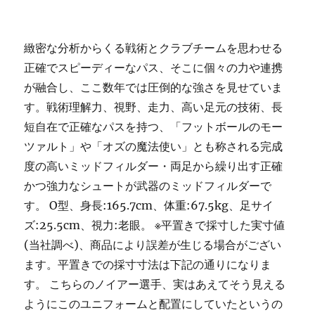
緻密な分析からくる戦術とクラブチームを思わせる
正確でスピーディーなパス、そこに個々の力や連携
が融合し、ここ数年では圧倒的な強さを見せていま
す。戦術理解力、視野、走力、高い足元の技術、長
短自在で正確なパスを持つ、「フットボールのモー
ツァルト」や「オズの魔法使い」とも称される完成
度の高いミッドフィルダー・両足から繰り出す正確
かつ強力なシュートが武器のミッドフィルダーで
す。 O型、身長:165.7cm、体重:67.5kg、足サイ
ズ:25.5cm、視力:老眼。 ※平置きで採寸した実寸値
(当社調べ)、商品により誤差が生じる場合がござい
ます。平置きでの採寸寸法は下記の通りになりま
す。 こちらのノイアー選手、実はあえてそう見える
ようにこのユニフォームと配置にしていたというの