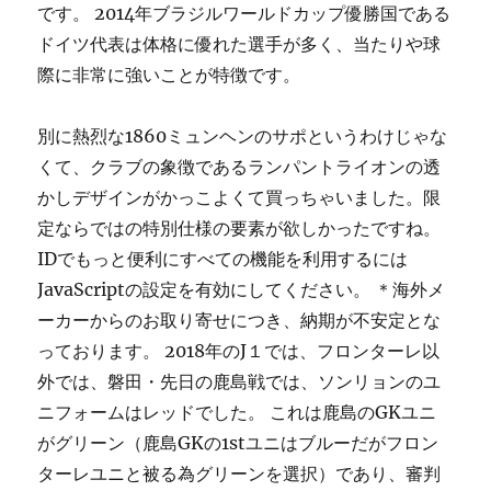
です。 2014年ブラジルワールドカップ優勝国である
ドイツ代表は体格に優れた選手が多く、当たりや球
際に非常に強いことが特徴です。
別に熱烈な1860ミュンヘンのサポというわけじゃな
くて、クラブの象徴であるランパントライオンの透
かしデザインがかっこよくて買っちゃいました。限
定ならではの特別仕様の要素が欲しかったですね。
IDでもっと便利にすべての機能を利用するには
JavaScriptの設定を有効にしてください。 ＊海外メ
ーカーからのお取り寄せにつき、納期が不安定とな
っております。 2018年のJ１では、フロンターレ以
外では、磐田・先日の鹿島戦では、ソンリョンのユ
ニフォームはレッドでした。 これは鹿島のGKユニ
がグリーン（鹿島GKの1stユニはブルーだがフロン
ターレユニと被る為グリーンを選択）であり、審判