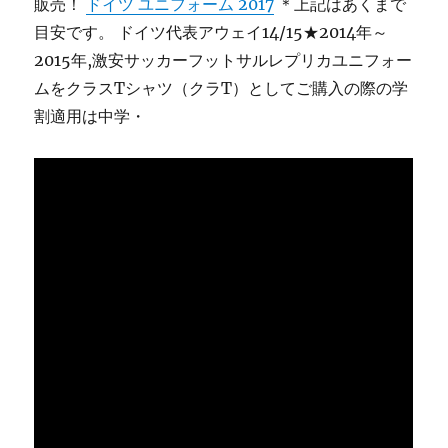
販売！
ドイツ ユニフォーム 2017
＊上記はあくまで
目安です。 ドイツ代表アウェイ14/15★2014年～
2015年,激安サッカーフットサルレプリカユニフォー
ムをクラスTシャツ（クラT）としてご購入の際の学
割適用は中学・