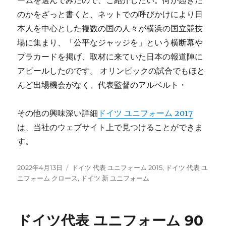
ームを選んでみたので、ご紹介したい。何が起きた
のかをざっと書くと、ネットでの呼びかけにより日
本人を中心とした複数の国の人々が横浜の国立競技
場に集まり、「公平なジャッジを」という横断幕や
プラカードを掲げ、取材に来ていた日本の報道陣に
アピールしたのです。 オリンピックの試合でもほと
んど出場機会がなく、代表監督のアルベルト・
その他の興味深い詳細
ドイツ ユニフォーム 2017
は、当社のウェブサイト上で見つけることができま
す。
投
タ
2022年4月13日
ドイツ 代表 ユニフォーム 2015
,
ドイツ 代表 ユ
稿
グ
ニフォーム クロース
,
ドイツ 新 ユニフォーム
日:
ドイツ代表 ユニフォーム 90