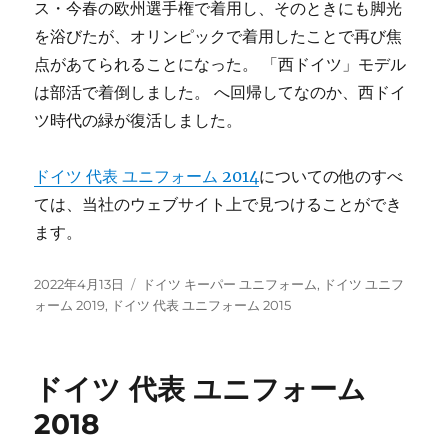
ス・今春の欧州選手権で着用し、そのときにも脚光
を浴びたが、オリンピックで着用したことで再び焦
点があてられることになった。 「西ドイツ」モデル
は部活で着倒しました。 へ回帰してなのか、西ドイ
ツ時代の緑が復活しました。
ドイツ 代表 ユニフォーム 2014
についての他のすべ
ては、当社のウェブサイト上で見つけることができ
ます。
投
タ
2022年4月13日
ドイツ キーパー ユニフォーム
,
ドイツ ユニフ
稿
グ
ォーム 2019
,
ドイツ 代表 ユニフォーム 2015
日:
ドイツ 代表 ユニフォーム
2018