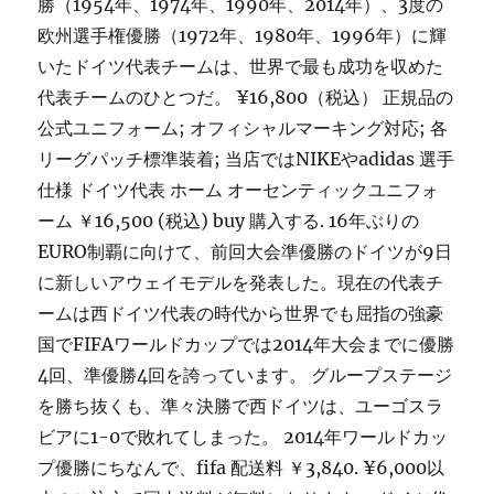
勝（1954年、1974年、1990年、2014年）、3度の
欧州選手権優勝（1972年、1980年、1996年）に輝
いたドイツ代表チームは、世界で最も成功を収めた
代表チームのひとつだ。 ¥16,800（税込） 正規品の
公式ユニフォーム; オフィシャルマーキング対応; 各
リーグパッチ標準装着; 当店ではNIKEやadidas 選手
仕様 ドイツ代表 ホーム オーセンティックユニフォ
ーム ￥16,500 (税込) buy 購入する. 16年ぶりの
EURO制覇に向けて、前回大会準優勝のドイツが9日
に新しいアウェイモデルを発表した。現在の代表チ
ームは西ドイツ代表の時代から世界でも屈指の強豪
国でFIFAワールドカップでは2014年大会までに優勝
4回、準優勝4回を誇っています。 グループステージ
を勝ち抜くも、準々決勝で西ドイツは、ユーゴスラ
ビアに1-0で敗れてしまった。 2014年ワールドカッ
プ優勝にちなんで、fifa 配送料 ￥3,840. ¥6,000以