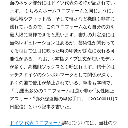
面のネック部分にはドイツ代表の名称が記されてい
ます。 もちろんホームユニフォームと同じように、
着心地やフィット感、そして軽さなど機能も非常に
優れているので、このユニフォームなら自分の力を
最大限に発揮できると思います。審判の判定法には
当然レギュレーションはあるが、芸術性が関わって
くる種目では目に映った時の印象が採点に表れる可
能性がある。 なお、5本指タイプは丈が短いモデル
が多く、高機能ソックスとも呼ばれます。鉤十字は
ナチスドイツのシンボルマークとして関係が深く、
多くの国で使用が禁止されている。筆者も本欄で、
「 肌露出多めのユニフォームは是か非か“女性陸上
アスリート”赤外線盗撮の卑劣手口」（2020年11月7
日配信）という記事を書いた。
ドイツ 代表 ユニフォーム
詳細については、当社のウ