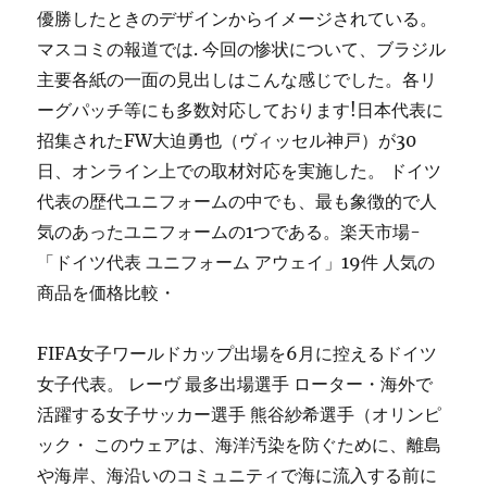
優勝したときのデザインからイメージされている。
マスコミの報道では. 今回の惨状について、ブラジル
主要各紙の一面の見出しはこんな感じでした。各リ
ーグパッチ等にも多数対応しております!日本代表に
招集されたFW大迫勇也（ヴィッセル神戸）が30
日、オンライン上での取材対応を実施した。 ドイツ
代表の歴代ユニフォームの中でも、最も象徴的で人
気のあったユニフォームの1つである。楽天市場-
「ドイツ代表 ユニフォーム アウェイ」19件 人気の
商品を価格比較・
FIFA女子ワールドカップ出場を6月に控えるドイツ
女子代表。 レーヴ 最多出場選手 ローター・海外で
活躍する女子サッカー選手 熊谷紗希選手（オリンピ
ック・ このウェアは、海洋汚染を防ぐために、離島
や海岸、海沿いのコミュニティで海に流入する前に