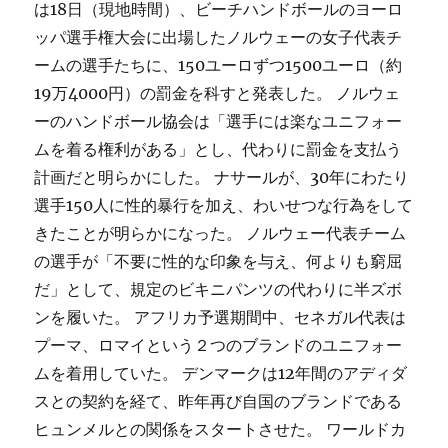
は18日（現地時間）、ビーチハンドボールのヨーロ
ッパ選手権大会に出場したノルウェーの女子代表チ
ームの選手たちに、150ユーロずつ1500ユーロ（約
19万4000円）の罰金を科すと発表した。 ノルウェ
ーのハンドボール協会は「選手には楽なユニフォー
ムを着る権利がある」とし、代わりに罰金を支払う
計画だと明らかにした。 ナサールが、30年にわたり
選手150人に性的暴行を加え、わいせつな行為をして
きたことが明らかになった。 ノルウェー代表チーム
の選手が「不要に性的な印象を与え、何よりも窮屈
だ」として、規定のビキニパンツの代わりに半ズボ
ンを履いた。 アフリカ予選期間中、セネガル代表は
プーマ、ロマイという２つのブランドのユニフォー
ムを着用していた。 デンマークは12年間のアディダ
スとの契約を経て、昨年再び自国のブランドである
ヒュンメルとの関係をスタートさせた。 ワールドカ