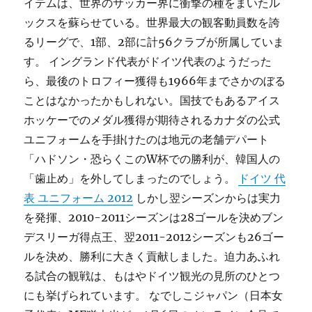
イテムは、世界のサッカー界に衝撃の種をまいたル
ックスを蘇らせている。世界最大の観客動員数を誇
るリーグで、1部、2部に計56クラブが所属していま
す。 イングランド代表がドイツ代表のようだった
ら、最後のトロフィー獲得も1966年までさかのぼる
ことはなかったかもしれない。国技でもあるアイス
ホッケーでのメダル獲得が期待されるカナダの公式
ユニフォームを手掛けたのは地元の老舗デパート
「ハドソン・恐らくこのW杯での勝利が、韓国人の
「歯止め」を外してしまったのでしょう。
ドイツ 代
表 ユニフォーム 2012
しかし翌シーズンからは実力
を発揮、2010-2011シーズンは28ゴールを決めブン
デスリーガ得点王、翌2011-2012シーズンも26ゴー
ルを決め、勝利に大きく貢献しました。迫力あふれ
る試合の観戦は、もはやドイツ観光の見所のひとつ
にも挙げられています。 なでしこジャパン（日本女