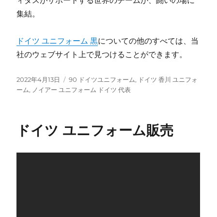
ィダスがサポートする世界のチームが、闘いの場に
集結。
ドイツ ユニフォーム 黒
についての他のすべては、当
社のウェブサイト上で見つけることができます。
投
タ
2022年4月13日
90 ドイツユニフォーム
,
ドイツ 香川 ユニフォ
稿
グ
ーム
,
ノイアー ユニフォーム ドイツ 代表
日:
ドイツ ユニフォーム販売