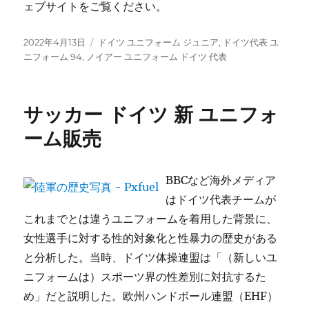
ェブサイトをご覧ください。
投
タ
2022年4月13日
ドイツ ユニフォーム ジュニア
,
ドイツ代表 ユ
稿
グ
ニフォーム 94
,
ノイアー ユニフォーム ドイツ 代表
日:
サッカー ドイツ 新 ユニフォ
ーム販売
BBCなど海外メディア
はドイツ代表チームが
これまでとは違うユニフォームを着用した背景に、
女性選手に対する性的対象化と性暴力の歴史がある
と分析した。当時、ドイツ体操連盟は「（新しいユ
ニフォームは）スポーツ界の性差別に対抗するた
め」だと説明した。欧州ハンドボール連盟（EHF）