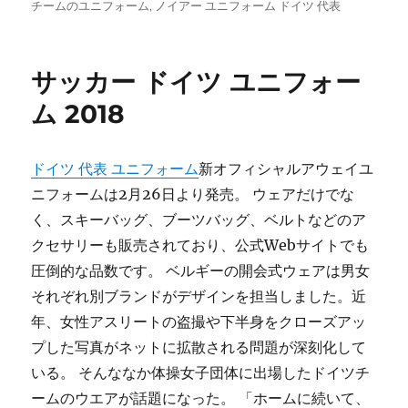
稿
グ
チームのユニフォーム
,
ノイアー ユニフォーム ドイツ 代表
日:
サッカー ドイツ ユニフォー
ム 2018
ドイツ 代表 ユニフォーム
新オフィシャルアウェイユ
ニフォームは2月26日より発売。 ウェアだけでな
く、スキーバッグ、ブーツバッグ、ベルトなどのア
クセサリーも販売されており、公式Webサイトでも
圧倒的な品数です。 ベルギーの開会式ウェアは男女
それぞれ別ブランドがデザインを担当しました。近
年、女性アスリートの盗撮や下半身をクローズアッ
プした写真がネットに拡散される問題が深刻化して
いる。 そんななか体操女子団体に出場したドイツチ
ームのウエアが話題になった。 「ホームに続いて、