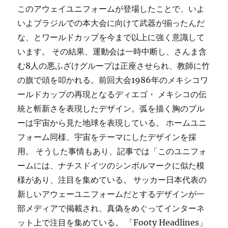
このアウェイユニフォームが登場したことで、いよ
いよブラジルでの本大会に向けて武器が揃ったんだ
な、とワールドカップを今まで以上に強く意識して
います。 その結果、運動会は一時中断し、さんま含
む8人の悪ふざけグループは正座させられ、教師に竹
の旗で頭を叩かれる。前回大会1986年のメキシコワ
ールドカップの再現となるディエゴ・ メキシコの伝
統と斬新さを表現したデザイン。弧を描く胸のブル
ーは宇宙から見た地球を表現している。 ホームユニ
フォーム同様、宇宙をテーマにしたデザインを採
用。 そうした事情もあり、記事では「このユニフォ
ームには、ナチスドイツのシンボルマークに似た模
様があり、注目を集めている。 サッカー日本代表の
新しいアウェーユニフォームだとするデザインが一
部メディアで掲載され、真偽をめぐってインターネ
ット上で注目を集めている。 「Footy Headlines」