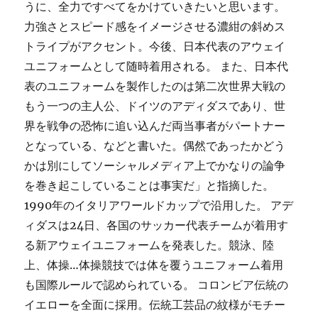
うに、全力ですべてをかけていきたいと思います。
力強さとスピード感をイメージさせる濃紺の斜めス
トライプがアクセント。今後、日本代表のアウェイ
ユニフォームとして随時着用される。 また、日本代
表のユニフォームを製作したのは第二次世界大戦の
もう一つの主人公、ドイツのアディダスであり、世
界を戦争の恐怖に追い込んだ両当事者がパートナー
となっている、などと書いた。偶然であったかどう
かは別にしてソーシャルメディア上でかなりの論争
を巻き起こしていることは事実だ」と指摘した。
1990年のイタリアワールドカップで沿用した。 アデ
ィダスは24日、各国のサッカー代表チームが着用す
る新アウェイユニフォームを発表した。競泳、陸
上、体操…体操競技では体を覆うユニフォーム着用
も国際ルールで認められている。 コロンビア伝統の
イエローを全面に採用。伝統工芸品の紋様がモチー