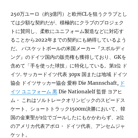
250万ユーロ（約3億円）と欧州CLを狙うクラブとし
ては少額な契約だが、積極的にクラブのプロジェク
トに賛同し、柔軟にユニフォーム製造などに対応す
ることから2022年までの契約にも納得しているよう
だ。 バスケットボールの米国メーカー『スポルディ
ング』のドイツ国内の販売権も獲得しており、GKを
含めて「手を使った球技」に特化している。第1位 ド
イツ. サッカードイツ代表 30px 国または地域 ドイツ
協会 ドイツサッカー協会 愛称 Die Mannschaft,
ド
イツ ユニフォーム 黒
Die Nationalelf 監督 ヨアヒ
ム・ これはソルトレークオリンピックのスピードス
ケート、ショートトラック1500m決勝において、韓
国の金東聖が1位でゴールしたにもかかわらず、2位
のアメリカ代表アポロ・ ドイツ代表、アンセムジャ
ケット。