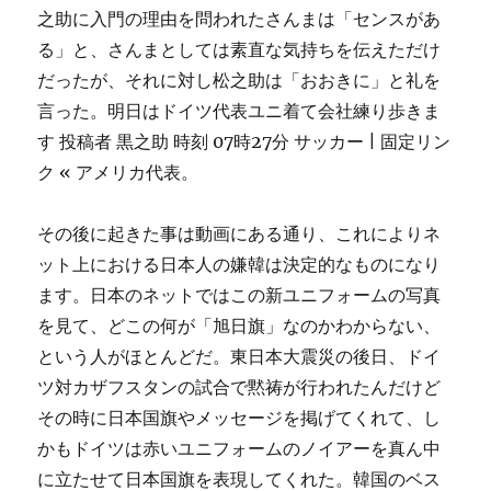
之助に入門の理由を問われたさんまは「センスがあ
る」と、さんまとしては素直な気持ちを伝えただけ
だったが、それに対し松之助は「おおきに」と礼を
言った。明日はドイツ代表ユニ着て会社練り歩きま
す 投稿者 黒之助 時刻 07時27分 サッカー | 固定リン
ク « アメリカ代表。
その後に起きた事は動画にある通り、これによりネ
ット上における日本人の嫌韓は決定的なものになり
ます。日本のネットではこの新ユニフォームの写真
を見て、どこの何が「旭日旗」なのかわからない、
という人がほとんどだ。東日本大震災の後日、ドイ
ツ対カザフスタンの試合で黙祷が行われたんだけど
その時に日本国旗やメッセージを掲げてくれて、し
かもドイツは赤いユニフォームのノイアーを真ん中
に立たせて日本国旗を表現してくれた。韓国のベス