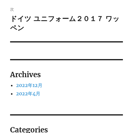
ビ
稿:
次
ゲ
ドイツ ユニフォーム２０１７ ワッ
次
の
ペン
ー
投
シ
稿:
ョ
ン
Archives
2022年12月
2022年4月
Categories