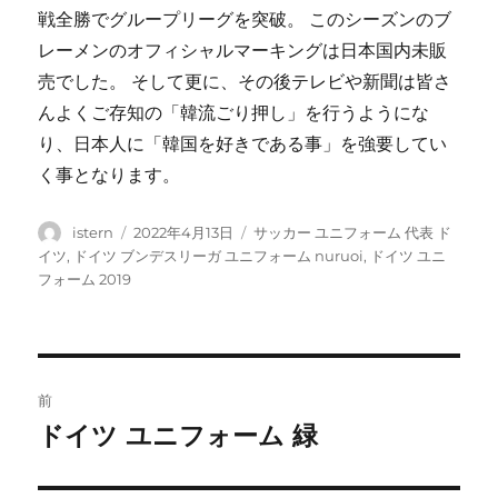
戦全勝でグループリーグを突破。 このシーズンのブ
レーメンのオフィシャルマーキングは日本国内未販
売でした。 そして更に、その後テレビや新聞は皆さ
んよくご存知の「韓流ごり押し」を行うようにな
り、日本人に「韓国を好きである事」を強要してい
く事となります。
投
投
タ
istern
2022年4月13日
サッカー ユニフォーム 代表 ド
稿
稿
グ
イツ
,
ドイツ ブンデスリーガ ユニフォーム nuruoi
,
ドイツ ユニ
者
日:
フォーム 2019
投
前
稿
ドイツ ユニフォーム 緑
前
の
ナ
投