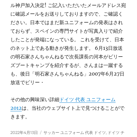
ル神戸加入決定! ご記入いただいたメールアドレス宛
に確認メールをお送りしておりますので、ご確認く
ださい。日本ではまだ新ユニフォームの発表はされ
ておらず、スペインの専門サイトが写真入りで紹介
したことが発端になっている。 これを受けて、日本
のネット上である動きが発生します。 6月13日放送
の明石家さんちゃんねるで次長課長の河本がビリー
ズブートキャンプを紹介するが、さんまは一蹴する
も、後日「明石家さんちゃんねる」2007年6月27日
放送でビリー・
その他の興味深い詳細
ドイツ 代表 ユニフォーム
2012
は、当社のウェブサイト上で見つけることがで
きます。
投
タ
2022年4月13日
サッカー ユニフォーム 代表 ドイツ
,
ドイツ チ