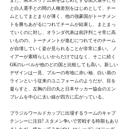
と白人選手との間の人種差別をはじめとして、チー
ムとしてまとまりが薄く、他の強豪国がトーナメン
トを勝ちあがるにつれてチームが結束し、まとまっ
ていくのに対し、オランダ代表は前評判こそ常に高
いものの、トーナメントが進むにつれてそのチーム
が自壊していく姿が見られることが非常に多い。 ノ
イアーが素晴らしいからだけではなく、そこに続く
GKのレベルが他のどの国と比較しても高い。新しい
デザインは一見、ブルーの布地に赤い袖、白い肩の
ラインという従来のユニフォームのようだが、目を
凝らすと、左胸の日の丸と日本サッカー協会のエン
ブレムを中心に太い線が四方に広がっている。
ブラジルワールドカップに出場するラームのキャプ
テンシーに注目! スタメン争いで苦戦する時期もあり
ましたが、終わってみれば14-15シーズンはリーグ