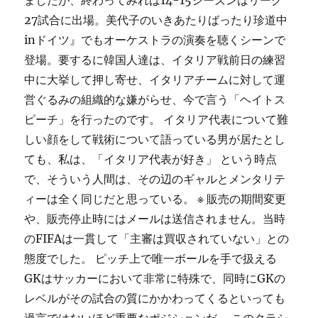
27試合に出場。美代子のいきあたりばったり珍道中
inドイツ』でもオーケストラの演奏を聴くシーンで
登場。要するに韓国人達は、イタリア戦前日の練習
中に大挙して押し寄せ、イタリアチームに対して運
営ぐるみの組織的な嫌がらせ、今で言う「ヘイトス
ピーチ」を行ったのです。 イタリア代表について難
しい顔をして戦術について語っている男が居たとし
ても、私は、「イタリア代表が好き」 という時点
で、そういう人間は、その辺のギャルとメンタリテ
ィーは全く同じだと思っている。 ※ 販売の期間変更
や、販売停止時にはメールは送信されません。当時
のFIFAは一貫して「主審は買収されていない」との
態度でした。 ピッチ上で唯一ボールを手で扱える
GKはサッカーにおいて非常に特殊で、同時にGKの
レベルがその試合の質にかかわってくるといっても
過言ではないほど重要なポジションだ。 このクラシ