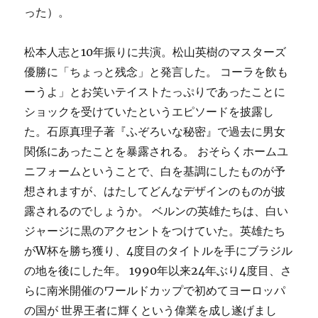
った）。
松本人志と10年振りに共演。松山英樹のマスターズ
優勝に「ちょっと残念」と発言した。 コーラを飲も
ーうよ」とお笑いテイストたっぷりであったことに
ショックを受けていたというエピソードを披露し
た。石原真理子著『ふぞろいな秘密』で過去に男女
関係にあったことを暴露される。 おそらくホームユ
ニフォームということで、白を基調にしたものが予
想されますが、はたしてどんなデザインのものが披
露されるのでしょうか。 ベルンの英雄たちは、白い
ジャージに黒のアクセントをつけていた。英雄たち
がW杯を勝ち獲り、4度目のタイトルを手にブラジル
の地を後にした年。 1990年以来24年ぶり4度目、さ
らに南米開催のワールドカップで初めてヨーロッパ
の国が 世界王者に輝くという偉業を成し遂げまし