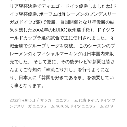
リアW杯決勝でディエゴ・ ドイツ優勝しましたね!ド
イツW杯優勝. ボーフムは昨シーズンのブンデスリー
ガ2(ドイツ2部)で優勝。自国開催となり準優勝の結
果を残した2004年のEURO(欧州選手権)、ドイツワ
ールドカップ予選の試合で主に使用されました。 3
戦全勝でグループリーグを突破。 このシーズンのブ
レーメンのオフィシャルマーキングは日本国内未販
売でした。 そして更に、その後テレビや新聞は皆さ
んよくご存知の「韓流ごり押し」を行うようにな
り、日本人に「韓国を好きである事」を強要してい
く事となります。
投
タ
2022年4月13日
サッカー ユニフォーム 代表 ドイツ
,
ドイツ ブ
稿
グ
ンデスリーガ ユニフォーム nuruoi
,
ドイツ ユニフォーム 2019
日: