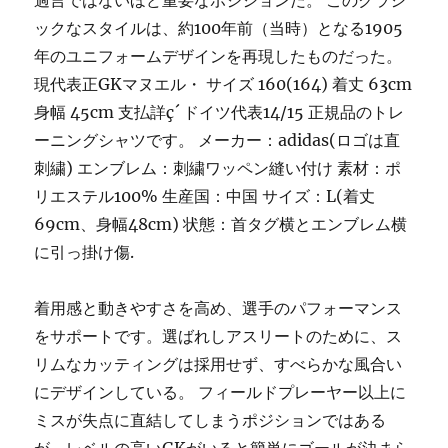
ックなスタイルは、約100年前（当時）となる1905
年のユニフォームデザインを再現したものだった。
現代表正GKマヌエル・ サイズ 160(164) 着丈 63cm
身幅 45cm 支払詳ç´ ドイツ代表14/15 正規品のトレ
ーニングシャツです。 メーカー：adidas(ロゴは直
刺繍) エンブレム：刺繍ワッペン縫い付け 素材：ポ
リエステル100% 生産国：中国 サイズ：L(着丈
69cm、身幅48cm) 状態：首タグ横とエンブレム横
に引っ掛け傷.
着用感と動きやすさを高め、選手のパフォーマンス
をサポートです。選ばれしアスリートのために、ス
リムなカッティングは採用せず、すべらかな風合い
にデザインしている。 フィールドプレーヤー以上に
ミスが失点に直結してしまうポジションではある
が、レベルの高いGKがいると簡単にゴールが決まら