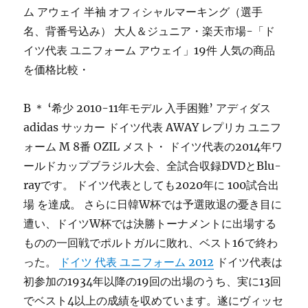
ム アウェイ 半袖 オフィシャルマーキング（選手
名、背番号込み） 大人＆ジュニア・楽天市場-「ド
イツ代表 ユニフォーム アウェイ」19件 人気の商品
を価格比較・
B ＊ ‘希少 2010-11年モデル 入手困難’ アディダス
adidas サッカー ドイツ代表 AWAY レプリカ ユニフ
ォーム M 8番 OZIL メスト・ ドイツ代表の2014年ワ
ールドカップブラジル大会、全試合収録DVDとBlu-
rayです。 ドイツ代表としても2020年に 100試合出
場 を達成。 さらに日韓W杯では予選敗退の憂き目に
遭い、ドイツW杯では決勝トーナメントに出場する
ものの一回戦でポルトガルに敗れ、ベスト16で終わ
った。
ドイツ 代表 ユニフォーム 2012
ドイツ代表は
初参加の1934年以降の19回の出場のうち、実に13回
でベスト4以上の成績を収めています。遂にヴィッセ