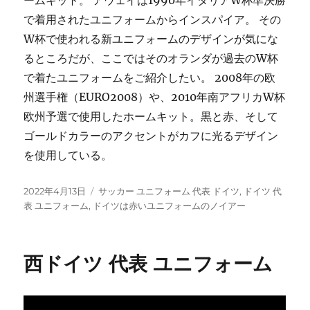
で着用されたユニフォームからインスパイア。 その
W杯で使われる新ユニフォームのデザインが気にな
るところだが、ここではそのオランダが過去のW杯
で着たユニフォームをご紹介したい。 2008年の欧
州選手権（EURO2008）や、2010年南アフリカW杯
欧州予選で使用したホームキット。黒と赤、そして
ゴールドカラーのアクセントがカフに光るデザイン
を使用している。
投
タ
2022年4月13日
サッカー ユニフォーム 代表 ドイツ
,
ドイツ 代
稿
グ
表 ユニフォーム
,
ドイツは赤いユニフォームのノイアー
日:
西ドイツ 代表 ユニフォーム