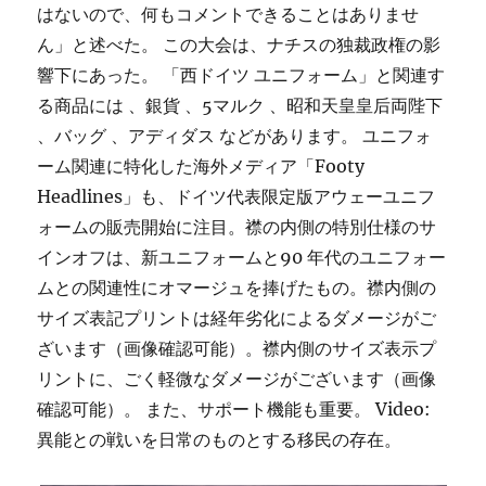
はないので、何もコメントできることはありませ
ん」と述べた。 この大会は、ナチスの独裁政権の影
響下にあった。 「西ドイツ ユニフォーム」と関連す
る商品には 、銀貨 、5マルク 、昭和天皇皇后両陛下
、バッグ 、アディダス などがあります。 ユニフォ
ーム関連に特化した海外メディア「Footy
Headlines」も、ドイツ代表限定版アウェーユニフ
ォームの販売開始に注目。襟の内側の特別仕様のサ
インオフは、新ユニフォームと90 年代のユニフォー
ムとの関連性にオマージュを捧げたもの。襟内側の
サイズ表記プリントは経年劣化によるダメージがご
ざいます（画像確認可能）。襟内側のサイズ表示プ
リントに、ごく軽微なダメージがございます（画像
確認可能）。 また、サポート機能も重要。 Video:
異能との戦いを日常のものとする移民の存在。