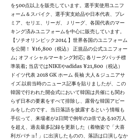
を500点以上を販売しています。選手実使用ユニフ
ォーム＆スパイク、選手実支給品や日本代表、プレ
ミア、セリエ、リーガ、Ｊリーグ、各国代表のマー
キング済みユニフォームを中心に販売しています。
【ソチオリンピック2014 】世界各国のユニフォーム
を公開！ ¥16,800（税込） 正規品の公式ユニフォー
ム; オフィシャルマーキング対応; 各リーグパッチ標
準装着; 当店ではNIKEやadidas ¥21,800（税込）
ドイツ代表 2018 GK ホーム 長袖 大人＆ジュニアサ
イズ.以前当時のニュース記事を貼りましたが、この
韓国で行われた開会式において韓国は共催にも関わ
らず日本の要素をすべて排除し、露骨な韓国アピー
ルをしたのです。当日落語を披露するという情報も
手伝って、来場者が2日間で例年の2倍である10万人
を超え、過去最多記録を更新した（着物姿で「大喜
利ガバチョ! 」に出演したものの、落語は口演しなか