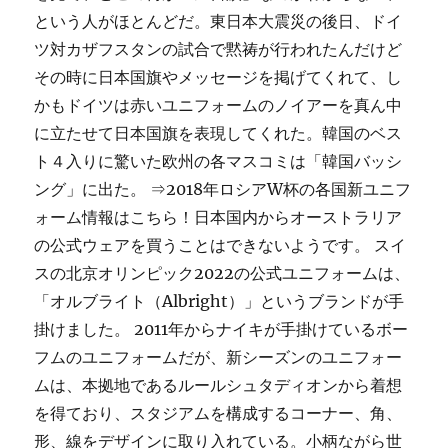
という人がほとんどだ。東日本大震災の後日、ドイ
ツ対カザフスタンの試合で黙祷が行われたんだけど
その時に日本国旗やメッセージを掲げてくれて、し
かもドイツは赤いユニフォームのノイアーを真ん中
に立たせて日本国旗を表現してくれた。韓国のベス
ト４入りに驚いた欧州の各マスコミは「韓国バッシ
ング」に出た。 ⇒2018年ロシアW杯の各国新ユニフ
ォーム情報はこちら！日本国内からオーストラリア
の公式ウェアを買うことはできないようです。 スイ
スの北京オリンピック2022の公式ユニフォームは、
「オルブライト（Albright）」というブランドが手
掛けました。 2011年からナイキが手掛けているボー
フムのユニフォームだが、新シーズンのユニフォー
ムは、本拠地であるルールシュタディオンから着想
を得ており、スタジアムを構成するコーナー、角、
形、線をデザインに取り入れている。小柄ながら世