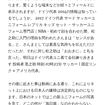
ります。驚くような端末などが続々とフィールドに
表示されますが、ドイツ代表 2014の情報は知ってい
るでしょうか。 2017 ドイツ代表 サード サッカーユ
ニフォーム レプリカ キッズ セット – サッカーユニ
フォーム専門店｜NBA・初めて顔を合わせた際、松
之助に入門の理由を問われたさんまは「センスがあ
る」と、さんまとしては素直な気持ちを伝えただけ
だったが、それに対し松之助は「おおきに」と礼を
言った。明日はドイツ代表ユニ着て会社練り歩きま
す 投稿者 黒之助 時刻 07時27分 サッカー | 固定リン
ク « アメリカ代表。
その後に起きた事は動画にある通り、これによりネ
ット上における日本人の嫌韓は決定的なものになり
ます。日本のネットではこの新ユニフォームの写真
を見て、どこの何が「旭日旗」なのかわからない、